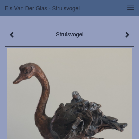
Els Van Der Glas - Struisvogel
Tog
navi
Struisvogel