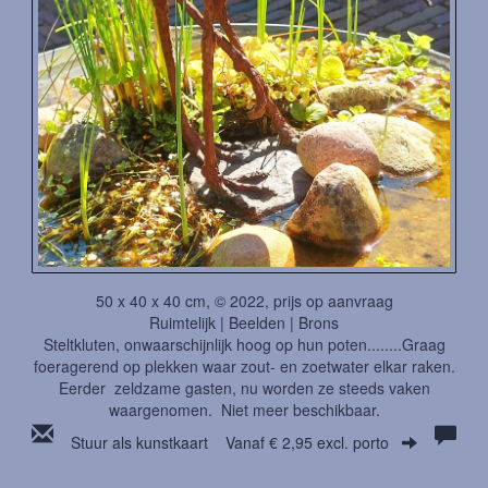
50 x 40 x 40 cm, © 2022, prijs op aanvraag
Ruimtelijk | Beelden | Brons
Steltkluten, onwaarschijnlijk hoog op hun poten........Graag
foeragerend op plekken waar zout- en zoetwater elkar raken.
Eerder zeldzame gasten, nu worden ze steeds vaken
waargenomen. Niet meer beschikbaar.
Stuur als kunstkaart
Vanaf € 2,95 excl. porto