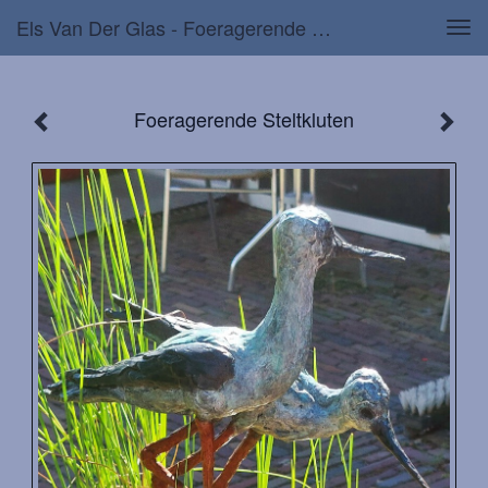
Els Van Der Glas - Foeragerende Steltkluten
Tog
navi
Foeragerende Steltkluten