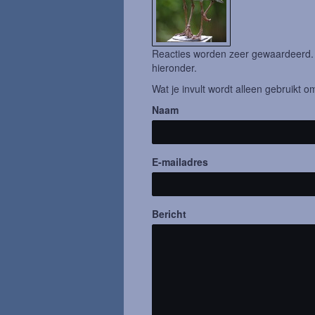
Reacties worden zeer gewaardeerd. H
hieronder.
Wat je invult wordt alleen gebruikt om
Naam
E-mailadres
Bericht