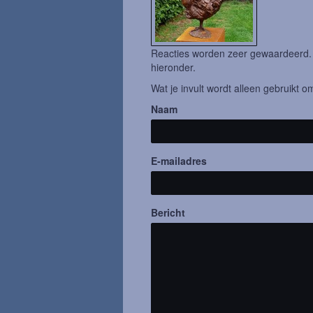
Reacties worden zeer gewaardeerd. H
hieronder.
Wat je invult wordt alleen gebruikt om
Naam
E-mailadres
Bericht